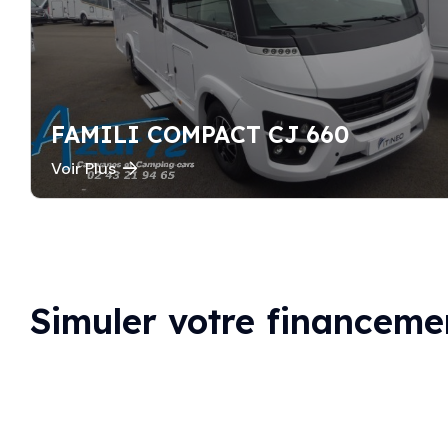
FAMILI COMPACT CJ 660
Voir Plus
Simuler votre financeme
Marque
ITINEO
Longueur
6m99