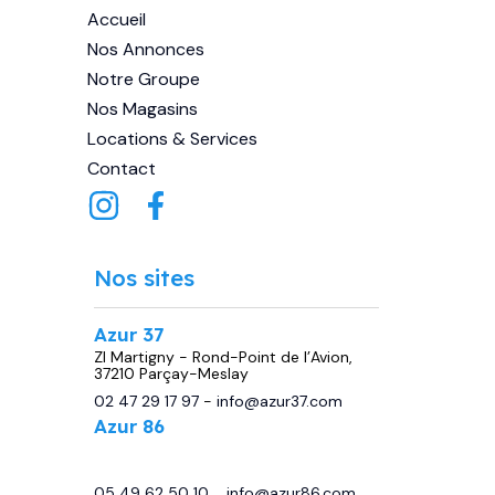
Accueil
Nos Annonces
Notre Groupe
Nos Magasins
Locations & Services
Contact
Nos sites
Azur 37
ZI Martigny - Rond-Point de l’Avion,
37210 Parçay-Meslay
02 47 29 17 97
-
info@azur37.com
Azur 86
29 avenue de Châtellerault, 86440
Migné Auxances
05 49 62 50 10
-
info@azur86.com