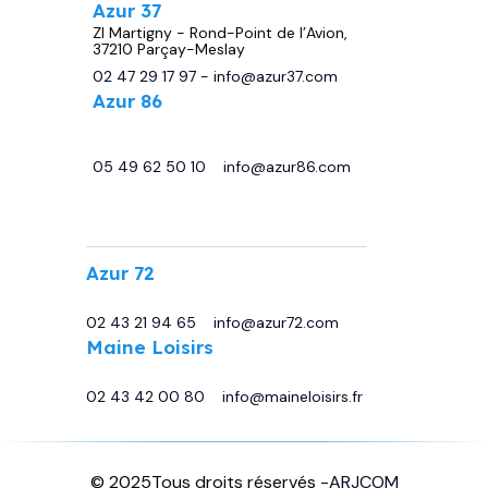
Azur 37
ZI Martigny - Rond-Point de l’Avion,
37210 Parçay-Meslay
02 47 29 17 97
-
info@azur37.com
Azur 86
29 avenue de Châtellerault, 86440
Migné Auxances
05 49 62 50 10
-
info@azur86.com
.
Azur 72
13 Bd Sirius, 72230 Moncé-en-Belin
02 43 21 94 65
-
info@azur72.com
Maine Loisirs
Rte de Tours, 72230 Mulsanne
02 43 42 00 80
-
info@maineloisirs.fr
© 2025
Tous droits réservés -
ARJCOM