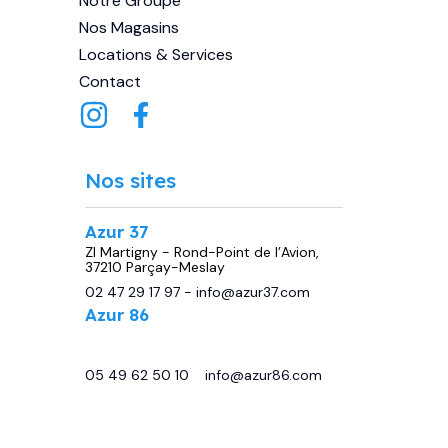
Notre Groupe
Nos Magasins
Locations & Services
Contact
Nos sites
Azur 37
ZI Martigny - Rond-Point de l’Avion,
37210 Parçay-Meslay
02 47 29 17 97
-
info@azur37.com
Azur 86
29 avenue de Châtellerault, 86440
Migné Auxances
05 49 62 50 10
-
info@azur86.com
.