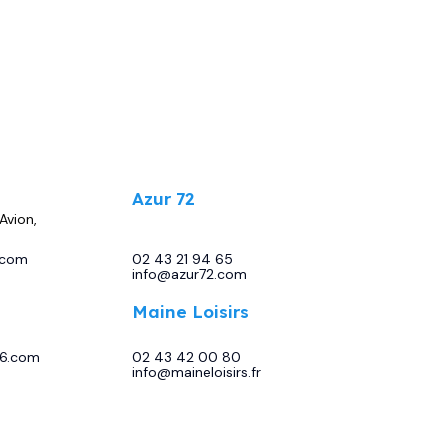
.
Azur 72
Avion,
13 Bd Sirius, 72230 Moncé-en-
Belin
.com
02 43 21 94 65
-
info@azur72.com
Maine Loisirs
 86440
Rte de Tours, 72230 Mulsanne
86.com
02 43 42 00 80
-
info@maineloisirs.fr