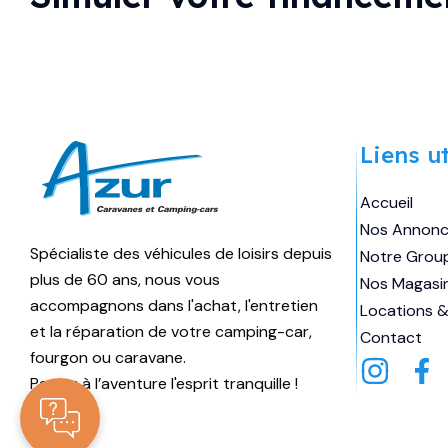
Marque
ETRUSCO
Longueur
5m99
Liens ut
Couchages
3
Accueil
Places
4
Nos Annon
Spécialiste des véhicules de loisirs depuis
Notre Grou
60 990
€
59 990
€
Prix:
plus de 60 ans, nous vous
Nos Magasi
accompagnons dans l'achat, l'entretien
Locations &
et la réparation de votre camping-car,
Contact
fourgon ou caravane.
Partez à l’aventure l'esprit tranquille !