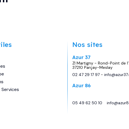
Marque
RAPIDO
Longueur
5m99
iles
Nos sites
Couchages
3
Azur 37
Places
4
ZI Martigny - Rond-Point de l’
ces
37210 Parçay-Meslay
pe
02 47 29 17 97
-
info@azur37
60 990
€
59 990
€
Prix:
ns
Azur 86
 Services
29 avenue de Châtellerault,
Migné Auxances
05 49 62 50 10
-
info@azur