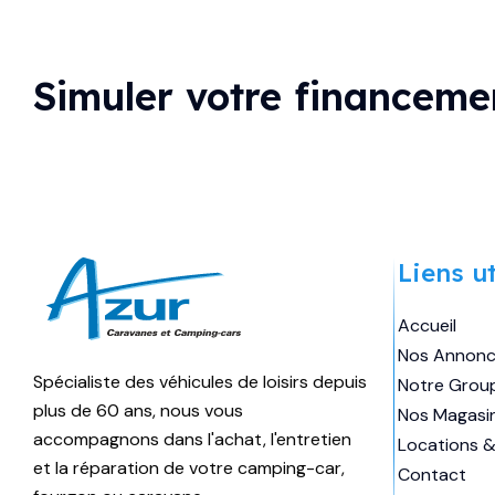
Simuler votre financeme
Marque
GIOTTILINE
Longueur
6m99
Liens ut
Couchages
4
Accueil
Places
4
Nos Annon
Spécialiste des véhicules de loisirs depuis
Notre Grou
68 990
€
Prix:
plus de 60 ans, nous vous
Nos Magasi
accompagnons dans l'achat, l'entretien
Locations &
et la réparation de votre camping-car,
Contact