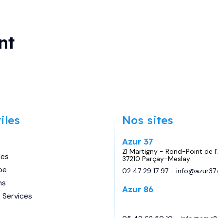
nt
Marque
KNAUS
Longueur
6m99
iles
Nos sites
Couchages
4
Azur 37
Places
4
ZI Martigny - Rond-Point de l’
ces
37210 Parçay-Meslay
pe
02 47 29 17 97
-
info@azur37
68 990
€
Prix:
ns
Azur 86
 Services
29 avenue de Châtellerault,
Migné Auxances