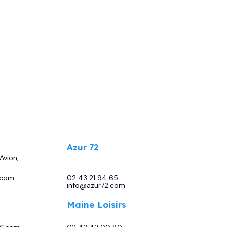
.
Azur 72
Avion,
13 Bd Sirius, 72230 Moncé-en-
Belin
.com
02 43 21 94 65
-
info@azur72.com
Maine Loisirs
 86440
Rte de Tours, 72230 Mulsanne