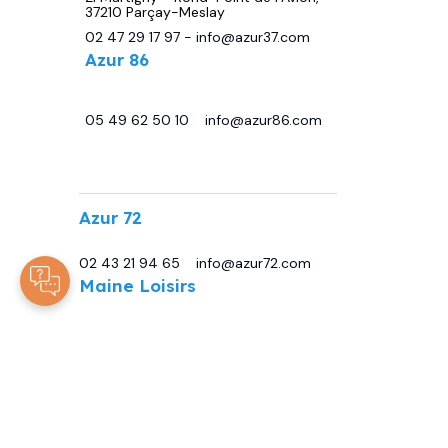
37210 Parçay-Meslay
02 47 29 17 97
-
info@azur37.com
Azur 86
29 avenue de Châtellerault, 86440
Migné Auxances
05 49 62 50 10
-
info@azur86.com
.
Azur 72
13 Bd Sirius, 72230 Moncé-en-Belin
02 43 21 94 65
-
info@azur72.com
Maine Loisirs
Rte de Tours, 72230 Mulsanne
02 43 42 00 80
-
info@maineloisirs.fr
© 2025
Tous droits réservés -
ARJCOM
Mentions Légales