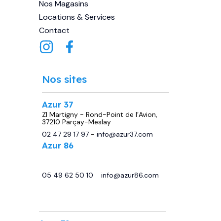
Nos Magasins
Locations & Services
Contact
Nos sites
Azur 37
ZI Martigny - Rond-Point de l’Avion,
37210 Parçay-Meslay
02 47 29 17 97
-
info@azur37.com
Azur 86
29 avenue de Châtellerault, 86440
Migné Auxances
05 49 62 50 10
-
info@azur86.com
.