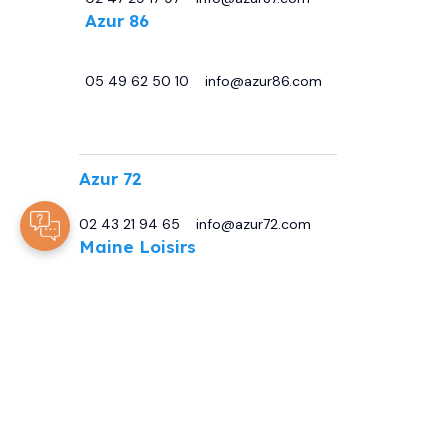
Azur 86
29 avenue de Châtellerault, 86440
Migné Auxances
05 49 62 50 10
-
info@azur86.com
.
Azur 72
13 Bd Sirius, 72230 Moncé-en-Belin
02 43 21 94 65
-
info@azur72.com
Maine Loisirs
Rte de Tours, 72230 Mulsanne
02 43 42 00 80
-
info@maineloisirs.fr
© 2025
Tous droits réservés -
ARJCOM
Mentions Légales
Politique De Protection De Vos Données Personnelles