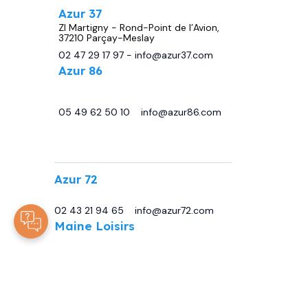
Azur 37
ZI Martigny - Rond-Point de l’Avion,
37210 Parçay-Meslay
02 47 29 17 97
-
info@azur37.com
Azur 86
29 avenue de Châtellerault, 86440
Migné Auxances
05 49 62 50 10
-
info@azur86.com
.
Azur 72
13 Bd Sirius, 72230 Moncé-en-Belin
02 43 21 94 65
-
info@azur72.com
Maine Loisirs
Rte de Tours, 72230 Mulsanne
02 43 42 00 80
-
info@maineloisirs.fr