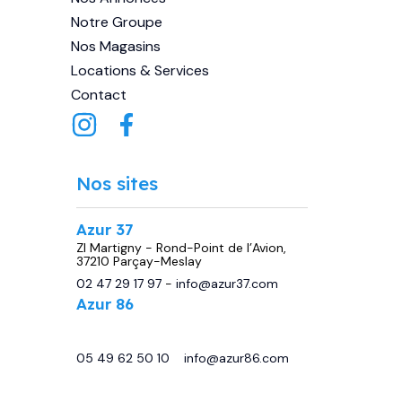
Notre Groupe
Nos Magasins
Locations & Services
Contact
Nos sites
Azur 37
ZI Martigny - Rond-Point de l’Avion,
37210 Parçay-Meslay
02 47 29 17 97
-
info@azur37.com
Azur 86
29 avenue de Châtellerault, 86440
Migné Auxances
05 49 62 50 10
-
info@azur86.com
.