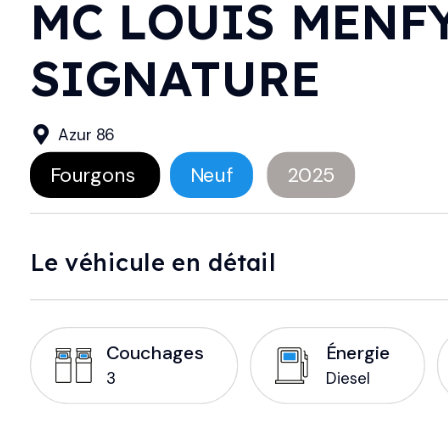
MC LOUIS MENFY
SIGNATURE
Azur 86
Fourgons
Neuf
2025
Le véhicule en détail
Couchages
Énergie
3
Diesel