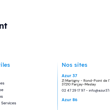
nt
Marque
RAPIDO
Longueur
5m99
iles
Nos sites
Couchages
3
Azur 37
Places
4
ZI Martigny - Rond-Point de l’
ces
37210 Parçay-Meslay
pe
02 47 29 17 97
-
info@azur37
64 970
€
Prix:
ns
Azur 86
 Services
29 avenue de Châtellerault,
Migné Auxances