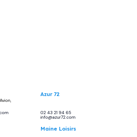
.
Azur 72
Avion,
13 Bd Sirius, 72230 Moncé-en-
Belin
.com
02 43 21 94 65
-
info@azur72.com
Maine Loisirs
 86440
Rte de Tours, 72230 Mulsanne