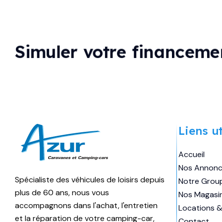
Simuler votre financeme
Marque
GIOTTILINE
Longueur
5m99
Liens ut
Couchages
3
Accueil
Places
4
Nos Annon
Spécialiste des véhicules de loisirs depuis
Notre Grou
64 970
€
Prix:
plus de 60 ans, nous vous
Nos Magasi
accompagnons dans l'achat, l'entretien
Locations &
et la réparation de votre camping-car,
Contact