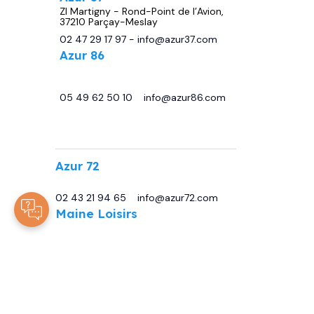
ZI Martigny - Rond-Point de l’Avion,
37210 Parçay-Meslay
02 47 29 17 97
-
info@azur37.com
Azur 86
29 avenue de Châtellerault, 86440
Migné Auxances
05 49 62 50 10
-
info@azur86.com
.
Azur 72
13 Bd Sirius, 72230 Moncé-en-Belin
02 43 21 94 65
-
info@azur72.com
Maine Loisirs
Rte de Tours, 72230 Mulsanne
02 43 42 00 80
-
info@maineloisirs.fr
© 2025
Tous droits réservés -
ARJCOM