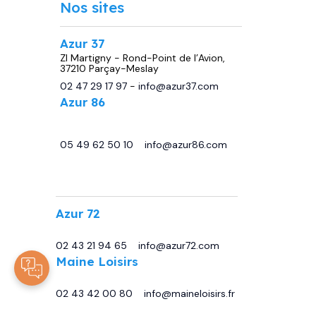
Nos sites
Azur 37
ZI Martigny - Rond-Point de l’Avion,
37210 Parçay-Meslay
02 47 29 17 97
-
info@azur37.com
Azur 86
29 avenue de Châtellerault, 86440
Migné Auxances
05 49 62 50 10
-
info@azur86.com
.
Azur 72
13 Bd Sirius, 72230 Moncé-en-Belin
02 43 21 94 65
-
info@azur72.com
Maine Loisirs
Rte de Tours, 72230 Mulsanne
02 43 42 00 80
-
info@maineloisirs.fr