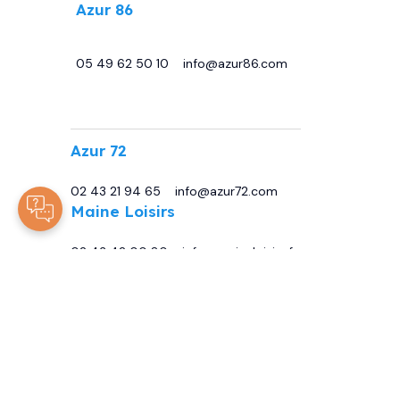
Azur 86
29 avenue de Châtellerault, 86440
Migné Auxances
05 49 62 50 10
-
info@azur86.com
.
Azur 72
13 Bd Sirius, 72230 Moncé-en-Belin
02 43 21 94 65
-
info@azur72.com
Maine Loisirs
Rte de Tours, 72230 Mulsanne
02 43 42 00 80
-
info@maineloisirs.fr
© 2025
Tous droits réservés -
ARJCOM
Mentions Légales
Politique De Protection De Vos Données Personnelles