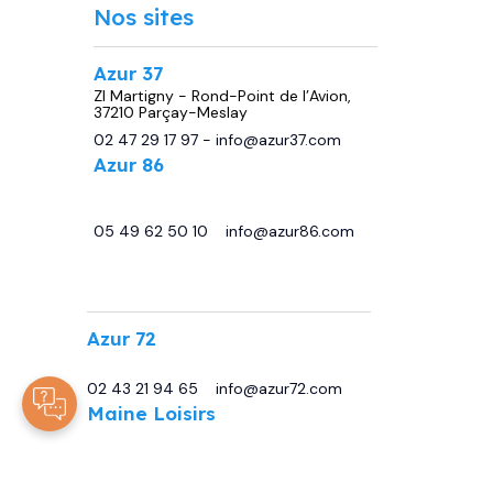
Nos sites
Azur 37
ZI Martigny - Rond-Point de l’Avion,
37210 Parçay-Meslay
02 47 29 17 97
-
info@azur37.com
Azur 86
29 avenue de Châtellerault, 86440
Migné Auxances
05 49 62 50 10
-
info@azur86.com
.
Azur 72
13 Bd Sirius, 72230 Moncé-en-Belin
02 43 21 94 65
-
info@azur72.com
Maine Loisirs
Rte de Tours, 72230 Mulsanne
02 43 42 00 80
-
info@maineloisirs.fr