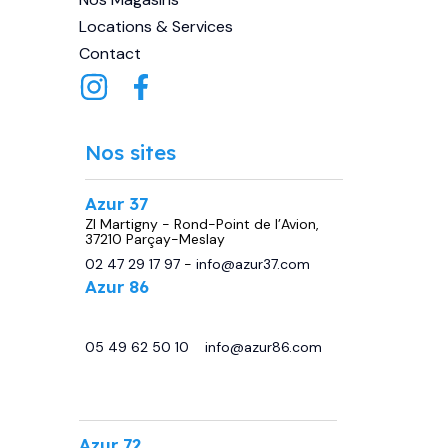
Locations & Services
Contact
Nos sites
Azur 37
ZI Martigny - Rond-Point de l’Avion,
37210 Parçay-Meslay
02 47 29 17 97
-
info@azur37.com
Azur 86
29 avenue de Châtellerault, 86440
Migné Auxances
05 49 62 50 10
-
info@azur86.com
.
Azur 72