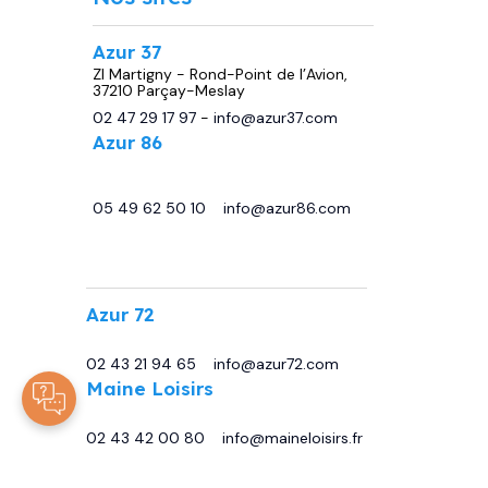
Azur 37
ZI Martigny - Rond-Point de l’Avion,
37210 Parçay-Meslay
02 47 29 17 97
-
info@azur37.com
Azur 86
29 avenue de Châtellerault, 86440
Migné Auxances
05 49 62 50 10
-
info@azur86.com
.
Azur 72
13 Bd Sirius, 72230 Moncé-en-Belin
02 43 21 94 65
-
info@azur72.com
Maine Loisirs
Rte de Tours, 72230 Mulsanne
02 43 42 00 80
-
info@maineloisirs.fr