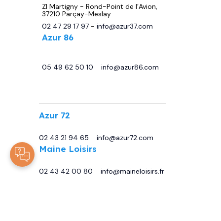
ZI Martigny - Rond-Point de l’Avion,
37210 Parçay-Meslay
02 47 29 17 97
-
info@azur37.com
Azur 86
29 avenue de Châtellerault, 86440
Migné Auxances
05 49 62 50 10
-
info@azur86.com
.
Azur 72
13 Bd Sirius, 72230 Moncé-en-Belin
02 43 21 94 65
-
info@azur72.com
Maine Loisirs
Rte de Tours, 72230 Mulsanne
02 43 42 00 80
-
info@maineloisirs.fr
© 2025
Tous droits réservés -
ARJCOM