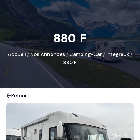
880 F
Accueil
/
Nos Annonces
/
Camping-Car
/
Intégraux
/
880 F
Retour