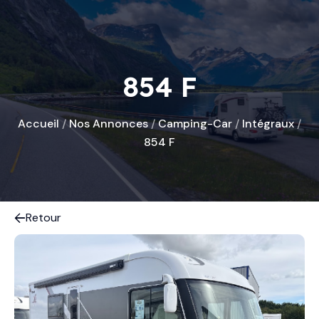
854 F
Accueil
/
Nos Annonces
/
Camping-Car
/
Intégraux
/
854 F
Retour