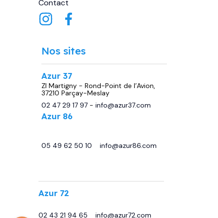
Contact
Nos sites
Azur 37
ZI Martigny - Rond-Point de l’Avion,
37210 Parçay-Meslay
02 47 29 17 97
-
info@azur37.com
Azur 86
29 avenue de Châtellerault, 86440
Migné Auxances
05 49 62 50 10
-
info@azur86.com
.
Azur 72
13 Bd Sirius, 72230 Moncé-en-Belin
02 43 21 94 65
-
info@azur72.com