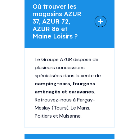
Où trouver les
magasins AZUR
37, AZUR 72,
AZUR 86 et
Maine Loisirs ?
Le Groupe AZUR dispose de
plusieurs concessions
spécialisées dans la vente de
camping-cars, fourgons
aménagés et caravanes
.
Retrouvez-nous à
Parçay-
Meslay (Tours)
,
Le Mans
,
Poitiers
et
Mulsanne
.