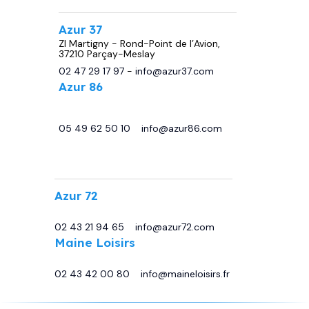
Azur 37
ZI Martigny - Rond-Point de l’Avion,
37210 Parçay-Meslay
02 47 29 17 97
-
info@azur37.com
Azur 86
29 avenue de Châtellerault, 86440
Migné Auxances
05 49 62 50 10
-
info@azur86.com
.
Azur 72
13 Bd Sirius, 72230 Moncé-en-Belin
02 43 21 94 65
-
info@azur72.com
Maine Loisirs
Rte de Tours, 72230 Mulsanne
02 43 42 00 80
-
info@maineloisirs.fr